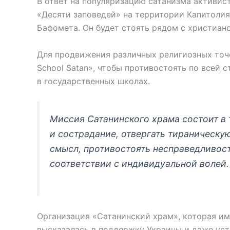
В ответ на популяризацию сатанизма активис
«Десяти заповедей» на территории Капитоли
Бафомета. Он будет стоять рядом с христиан
Для продвижения различных религиозных точе
School Satan», чтобы противостоять по всей 
в государственных школах.
Миссия Сатанинского храма состоит в
и сострадание, отвергать тираническу
смысл, противостоять несправедливост
соответствии с индивидуальной волей.
Организация «Сатанинский храм», которая им
высказалась в поддержку Украины и даже уст