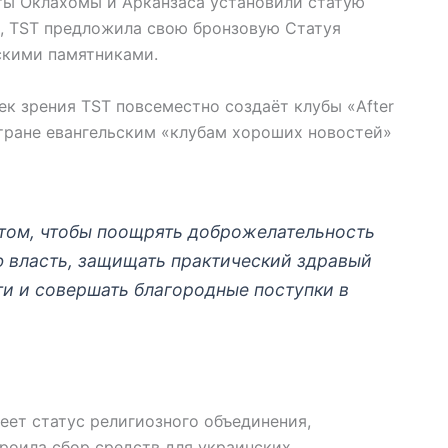
ты Оклахомы и Арканзаса установили статую
я, TST предложила свою бронзовую Статуя
скими памятниками.
к зрения TST повсеместно создаёт клубы «After
стране евангельским «клубам хороших новостей»
 том, чтобы поощрять доброжелательность
ю власть, защищать практический здравый
и и совершать благородные поступки в
еет статус религиозного объединения,
роила сбор средств для украинских