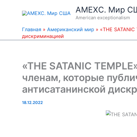
Перейти
AMEXC. Мир С
к
American exceptionalism
содержимому
Главная
»
Американский мир
»
«THE SATANIC 
дискриминацией
«THE SATANIC TEMPLE
членам, которые публи
антисатанинской диск
18.12.2022