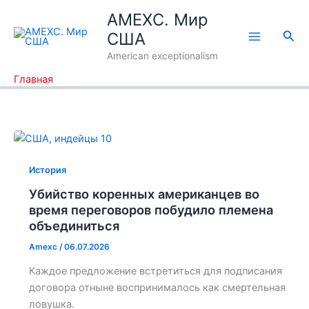
Перейти
AMEXC. Мир
к
Пои
США
содержимому
American exceptionalism
Главная
История
Убийство коренных американцев во
время переговоров побудило племена
объединиться
Amexc
/
06.07.2026
Каждое предложение встретиться для подписания
договора отныне воспринималось как смертельная
ловушка.