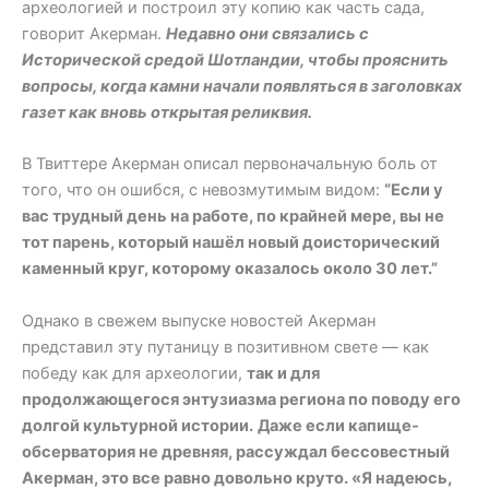
археологией и построил эту копию как часть сада,
говорит Акерман.
Недавно они связались с
Исторической средой Шотландии, чтобы прояснить
вопросы, когда камни начали появляться в заголовках
газет как вновь открытая реликвия.
В Твиттере Акерман описал первоначальную боль от
того, что он ошибся, с невозмутимым видом:
“Если у
вас трудный день на работе, по крайней мере, вы не
тот парень, который нашёл новый доисторический
каменный круг, которому оказалось около 30 лет.”
Однако в свежем выпуске новостей Акерман
представил эту путаницу в позитивном свете — как
победу как для археологии,
так и для
продолжающегося энтузиазма региона по поводу его
долгой культурной истории.
Даже если капище-
обсерватория не древняя, рассуждал бессовестный
Акерман, это все равно довольно круто. «Я надеюсь,