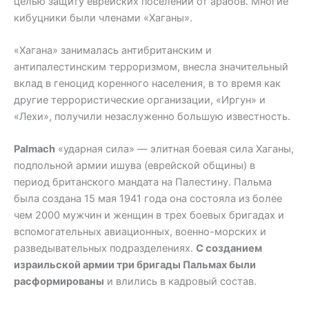
целью защиту еврейских поселений от арабов. Многие
кибуцники были членами «Хаганы».
«Хагана» занималась антибританским и
антипалестинским терроризмом, внесла значительный
вклад в геноцид коренного населения, в то время как
другие террористические организации, «Иргун» и
«Лехи», получили незаслуженно большую известность.
Palmach
«ударная сила» — элитная боевая сила Хаганы,
подпольной армии ишува (еврейской общины) в
период британского мандата на Палестину. Пальма
была создана 15 мая 1941 года она состояла из более
чем 2000 мужчин и женщин в трех боевых бригадах
и
вспомогательных авиационных, военно-морских и
разведывательных подразделениях.
С созданием
израильской армии три бригады Пальмах были
расформированы
и влились в кадровый состав.