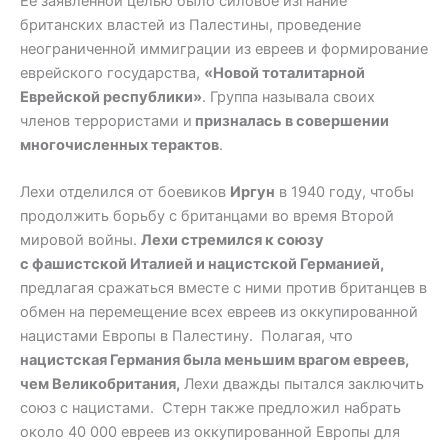
Ее заявленной целью было силовое изгнание
британских властей из Палестины, проведение
неограниченной иммиграции из евреев и формирование
еврейского государства,
«Новой тоталитарной
Еврейской республики»
. Группа называла своих
членов террористами и
призналась в совершении
многочисленных терактов
.
Лехи отделился от боевиков
Иргун
в 1940 году, чтобы
продолжить борьбу с британцами во время Второй
мировой войны.
Лехи стремился к союзу
с фашистской Италией и нацистской Германией,
предлагая сражаться вместе с ними против британцев в
обмен на перемещение всех евреев из оккупированной
нацистами Европы в Палестину. Полагая, что
нацистская Германия была меньшим врагом евреев,
чем Великобритания,
Лехи дважды пытался заключить
союз с нацистами. Стерн также предложил набрать
около 40 000 евреев из оккупированной Европы для