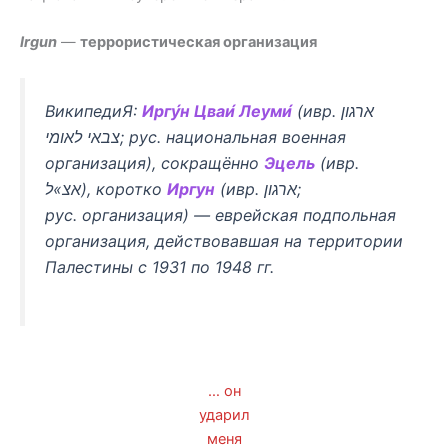
Irgun
—
террористическая организация
ВикипедиЯ:
Иргу́н Цваи́ Леуми́
(ивр. ‏ארגון
צבאי לאומי‏‎; рус.
национальная военная
организация
), сокращённо
Эцель
(ивр.
‏אצ»ל‏‎), коротко
Иргун
(ивр. ‏ארגון‏‎;
рус.
организация
) — еврейская подпольная
организация, действовавшая на территории
Палестины с 1931 по 1948 гг.
… он
ударил
меня