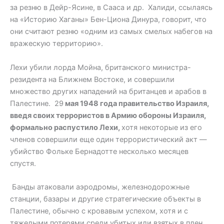
за резню в Дейр-Ясине, в Сааса и др. Халиди, ссылаясь
на «Историю Хаганы» Бен-Циона Динура, говорит, что
они считают резню «одним из самых смелых набегов на
вражескую территорию».
Лехи убили лорда Мойна, британского министра-
резидента на Ближнем Востоке, и совершили
множество других нападений на британцев и арабов в
Палестине. 29
мая 1948 года правительство Израиля,
введя своих террористов в Армию обороны Израиля,
формально распустило Лехи,
хотя некоторые из его
членов совершили еще один террористический акт —
убийство Фольке Бернадотте несколько месяцев
спустя.
Банды атаковали аэродромы, железнодорожные
станции, базары и другие стратегические объекты в
Палестине, обычно с кровавым успехом, хотя и с
тяжелыми потерями среди убитых или взятых в плен