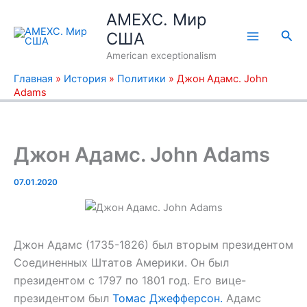
Перейти
AMEXC. Мир
к
Пои
США
содержимому
American exceptionalism
Главная
»
История
»
Политики
»
Джон Адамс. John
Adams
Джон Адамс. John Adams
07.01.2020
Джон Адамс (1735-1826) был вторым президентом
Соединенных Штатов Америки. Он был
президентом с 1797 по 1801 год. Его вице-
президентом был
Томас Джефферсон.
Адамс