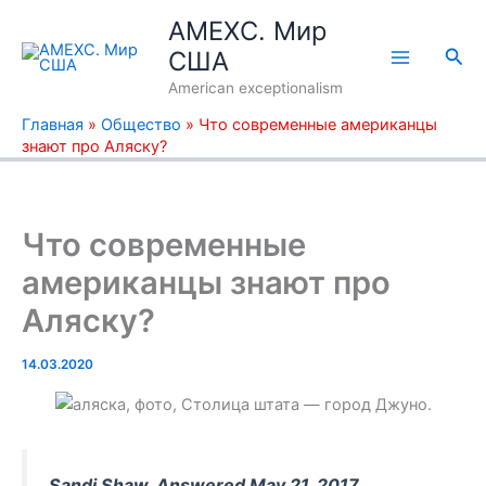
Перейти
AMEXC. Мир
к
Пои
США
содержимому
American exceptionalism
Главная
»
Общество
»
Что современные американцы
знают про Аляску?
Что современные
американцы знают про
Аляску?
14.03.2020
Sandi Shaw. Answered May 21, 2017