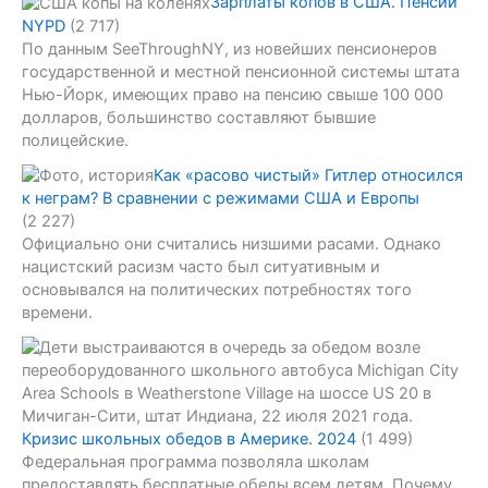
Зарплаты копов в США. Пенсии
NYPD
(2 717)
По данным SeeThroughNY, из новейших пенсионеров
государственной и местной пенсионной системы штата
Нью-Йорк, имеющих право на пенсию свыше 100 000
долларов, большинство составляют бывшие
полицейские.
Как «расово чистый» Гитлер относился
к неграм? В сравнении с режимами США и Европы
(2 227)
Официально они считались низшими расами. Однако
нацистский расизм часто был ситуативным и
основывался на политических потребностях того
времени.
Кризис школьных обедов в Америке. 2024
(1 499)
Федеральная программа позволяла школам
предоставлять бесплатные обеды всем детям. Почему