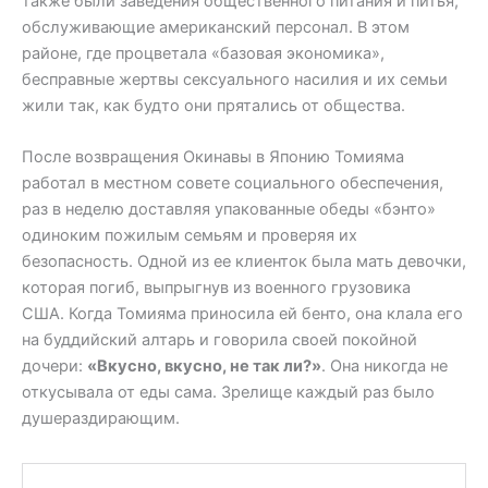
также были заведения общественного питания и питья,
обслуживающие американский персонал. В этом
районе, где процветала «базовая экономика»,
бесправные жертвы сексуального насилия и их семьи
жили так, как будто они прятались от общества.
После возвращения Окинавы в Японию Томияма
работал в местном совете социального обеспечения,
раз в неделю доставляя упакованные обеды «бэнто»
одиноким пожилым семьям и проверяя их
безопасность. Одной из ее клиенток была мать девочки,
которая погиб, выпрыгнув из военного грузовика
США. Когда Томияма приносила ей бенто, она клала его
на буддийский алтарь и говорила своей покойной
дочери:
«Вкусно, вкусно, не так ли?»
. Она никогда не
откусывала от еды сама. Зрелище каждый раз было
душераздирающим.