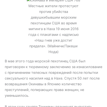
Местные жители протестуют
против убийства
девушкибывшим морским
пехотинцем США во время
митинга в Наха 19 июня 2016
года с плакатами с надписью
«Наш гнев уже достиг
предела». (Майничи/Такеши
Нода)
В мае этого года морской пехотинец США был
приговорен к тюремному заключению за изнасилование
с причинением телесных повреждений после попытки
сексуального насилия над в Нахе. Спустя 50 лет после
возвращения Окинавы в Японию количество
преступлений, попирающих права женщин, не
уменьшилось.
В этом году группа Томиямы планирует выпустить