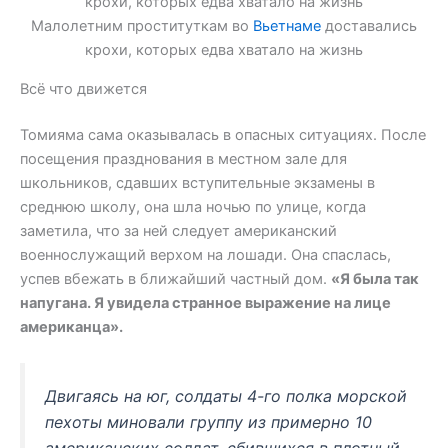
Малолетним проституткам во
Вьетнаме
доставались
крохи, которых едва хватало на жизнь
Всё что движется
Томияма сама оказывалась в опасных ситуациях. После
посещения празднования в местном зале для
школьников, сдавших вступительные экзамены в
среднюю школу, она шла ночью по улице, когда
заметила, что за ней следует американский
военнослужащий верхом на лошади. Она спаслась,
успев вбежать в ближайший частный дом.
«Я была так
напугана. Я увидела странное выражение на лице
американца».
Двигаясь на юг, солдаты 4-го полка морской
пехоты миновали группу из примерно 10
американских солдат, сбившихся в плотный