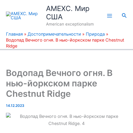
Перейти
AMEXC. Мир
к
Пои
США
содержимому
American exceptionalism
Главная
»
Достопримечательности
»
Природа
»
Водопад Вечного огня. В нью-йоркском парке Chestnut
Ridge
Водопад Вечного огня. В
нью-йоркском парке
Chestnut Ridge
14.12.2023