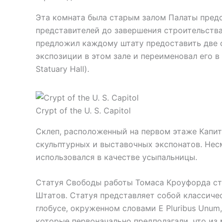
Эта комната была старым залом Палаты предс
представителей до завершения строительства 
предложил каждому штату предоставить две 
экспозиции в этом зале и переименовал его в
Statuary Hall).
Crypt of the U. S. Capitol
Склеп, расположенный на первом этаже Капит
скульптурных и выставочных экспонатов. Несм
использовался в качестве усыпальницы.
Статуя Свободы работы Томаса Кроуфорда ст
Штатов. Статуя представляет собой классиче
глобусе, окруженном словами E Pluribus Unum,
которые первоначально предполагали, что из 