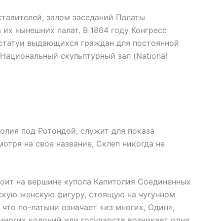
тавителей, залом заседаний Палаты
их нынешних палат. В 1864 году Конгресс
статуи выдающихся граждан для постоянной
 Национальный скульптурный зал (National
олия под Ротондой, служит для показа
отря на свое название, Склеп никогда не
оит на вершине купола Капитолия Соединенных
скую женскую фигуру, стоящую на чугунном
 что по-латыни означает «из многих, Один»,
многих колоний или государств возникает одна