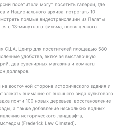
сий посетители могут посетить галереи, где
а и Национального архива, потрогать 10-
смотреть прямые видеотрансляции из Палаты
тся с 13-минутного фильма, посвященного
ия США, Центр для посетителей площадью 580
исленные удобства, включая выставочную
ерий, два сувенирных магазина и комнаты
ион долларов.
 на восточной стороне исторического здания и
отвлекать внимание от внешнего вида культового
адка почти 100 новых деревьев, восстановление
рады, а также добавление нескольких водных
живлению исторического ландшафта,
мстедом (Frederick Law Olmsted).