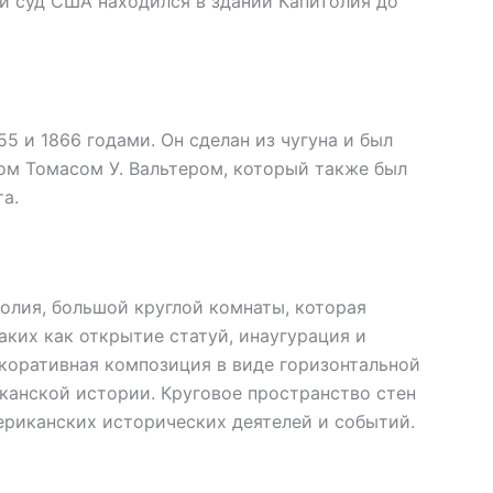
й суд США находился в здании Капитолия до
 и 1866 годами. Он сделан из чугуна и был
м Томасом У. Вальтером, который также был
а.
толия, большой круглой комнаты, которая
аких как открытие статуй, инаугурация и
коративная композиция в виде горизонтальной
канской истории. Круговое пространство стен
мериканских исторических деятелей и событий.