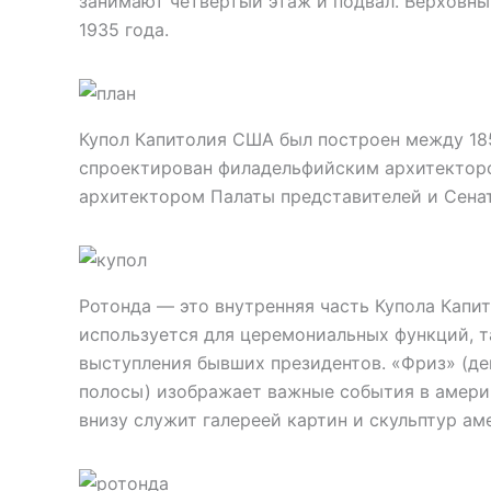
занимают четвертый этаж и подвал. Верховны
1935 года.
Купол Капитолия США был построен между 1855
спроектирован филадельфийским архитекторо
архитектором Палаты представителей и Сенат
Ротонда — это внутренняя часть Купола Капи
используется для церемониальных функций, т
выступления бывших президентов. «Фриз» (де
полосы) изображает важные события в амери
внизу служит галереей картин и скульптур а