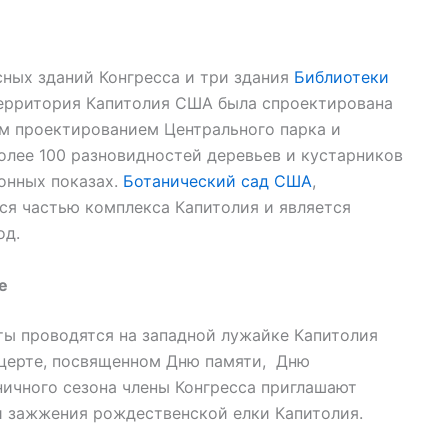
сных зданий Конгресса и три здания
Библиотеки
рритория Капитолия США была спроектирована
м проектированием Центрального парка и
более 100 разновидностей деревьев и кустарников
зонных показах.
Ботанический сад США
,
тся частью комплекса Капитолия и является
од.
е
ты проводятся на западной лужайке Капитолия
церте, посвященном Дню памяти, Дню
ичного сезона члены Конгресса приглашают
и зажжения рождественской елки Капитолия.