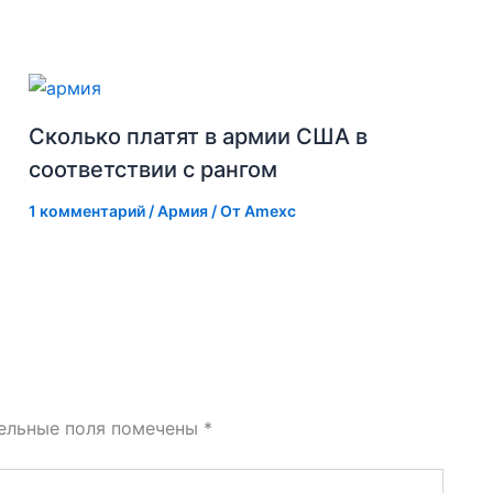
Сколько платят в армии США в
соответствии с рангом
1 комментарий
/
Армия
/ От
Amexc
ельные поля помечены
*