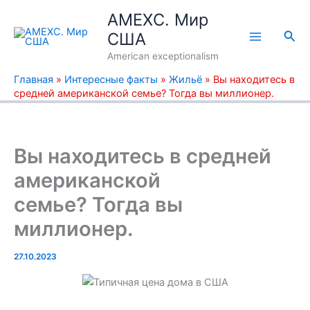
Перейти
AMEXC. Мир
к
Пои
США
содержимому
American exceptionalism
Главная
»
Интересные факты
»
Жильё
»
Вы находитесь в
средней американской семье? Тогда вы миллионер.
Вы находитесь в средней
американской
семье? Тогда вы
миллионер.
27.10.2023