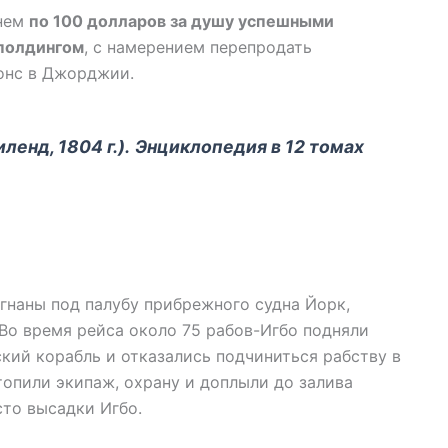
днем
по 100 долларов за душу
успешными
полдингом
, с намерением перепродать
онс в Джорджии.
ленд, 1804 г.).
Энциклопедия в 12 томах
агнаны под палубу прибрежного судна Йорк,
 Во время рейса около 75 рабов-Игбо подняли
ский корабль и отказались подчиниться рабству в
опили экипаж, охрану и доплыли до залива
сто высадки Игбо.