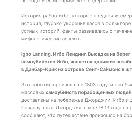
легенды и ее историческое содержание.
История рабов-игбо, которые предпочли смер
история, глубоко укоренившаяся в фольклоре 
устных историй, факты развивались с течени
мифологические аспекты.
Igbo Landing. Игбо Лендинг. Высадка на берег
самоубийство Игбо, является одним из нез
в Данбар-Крик на острове Сент-Саймонс в 
Это событие произошло в 1803 году, и оно б
массовых
самоубийств порабощенных людей
доставлены на побережье Джорджии. Игбо и 
Саванну, штат Джорджия, в мае 1803 года на
сообщают, что путешествие произошло на бо