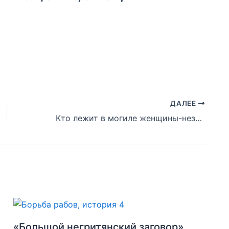
ДАЛЕЕ
Кто лежит в могиле женщины-незнакомки? Вирджиния.
«Большой негритянский заговор»