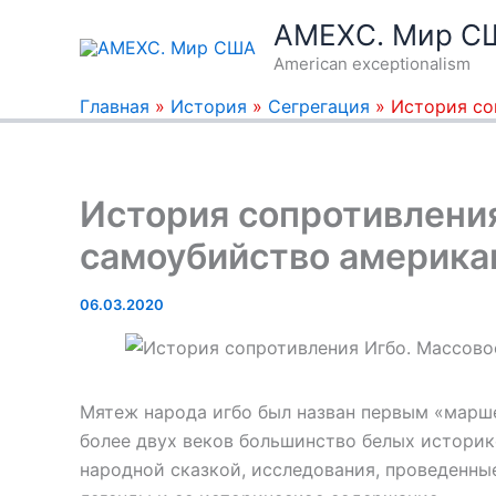
Перейти
AMEXC. Мир С
к
American exceptionalism
содержимому
Главная
»
История
»
Сегрегация
»
История со
История сопротивлени
самоубийство американ
06.03.2020
Мятеж народа игбо был назван первым «марше
более двух веков большинство белых истори
народной сказкой, исследования, проведенны