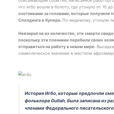
описывающем событие, написанное работорго
что игбо вошли в болото, где утонуло от 10 до
охотниками за головами, которые получили п
Сполдинга и Купера.
По-видимому, утонули ли
Невзирая на их количество, эти смерти свид
поскольку эти пленники перебили своих хозяе
отправиться на работу в новом мире.
Высадка
символическое значение в местном афроамер
История Игбо, которые предпочли сме
фольклора Gullah, была записана из р
членами Федерального писательского