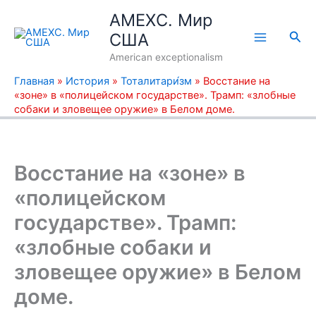
Перейти
AMEXC. Мир
к
Пои
США
содержимому
American exceptionalism
Главная
»
История
»
Тоталитари́зм
»
Восстание на
«зоне» в «полицейском государстве». Трамп: «злобные
собаки и зловещее оружие» в Белом доме.
Восстание на «зоне» в
«полицейском
государстве». Трамп:
«злобные собаки и
зловещее оружие» в Белом
доме.