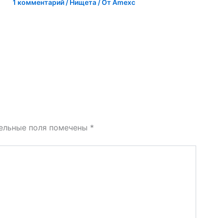
1 комментарий
/
Нищета
/ От
Amexc
ельные поля помечены
*