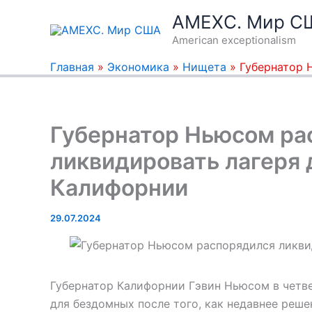
Перейти
AMEXC. Мир С
к
American exceptionalism
содержимому
Главная
»
Экономика
»
Нищета
»
Губернатор 
Губернатор Ньюсом ра
ликвидировать лагеря 
Калифорнии
29.07.2024
Губернатор Калифорнии Гэвин Ньюсом в четве
для бездомных после того, как недавнее реш