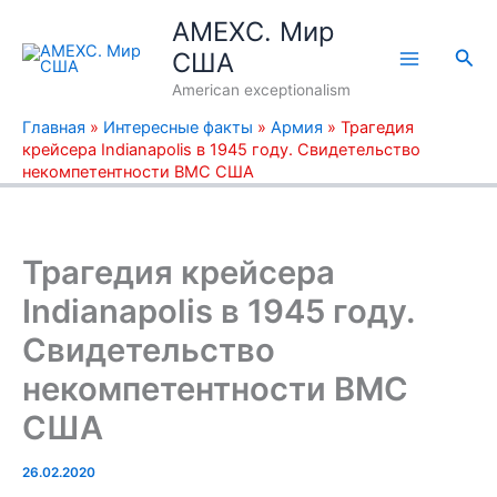
Перейти
AMEXC. Мир
к
Пои
США
содержимому
American exceptionalism
Главная
»
Интересные факты
»
Армия
»
Трагедия
крейсера Indianapolis в 1945 году. Свидетельство
некомпетентности ВМС США
Трагедия крейсера
Indianapolis в 1945 году.
Свидетельство
некомпетентности ВМС
США
26.02.2020