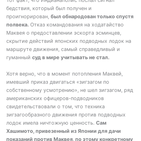
Тот факт, что Индианаполис послал сигнал
бедствия, который был получен и
проигнорирован,
был обнародован только спустя
полвека.
Отказ командования на ходатайство
Маквея о предоставлении эскорта эсминцев,
скрытие действий японских подводных лодок на
маршруте движения, самый справедливый и
гуманный
суд в мире учитывать не стал.
Хотя верно, что в момент потопления Маквей,
имевший приказ двигаться «зигзагом по
собственному усмотрению», не шел зигзагом, ряд
американских офицеров-подводников
свидетельствовали о том, что техника
зигзагообразного движения против подводных
лодок имела ничтожную ценность.
Сам
Хашимото, привезенный из Японии для дачи
показаний против Маквея, по этому конкретному