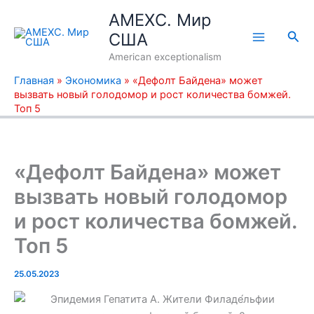
Перейти
AMEXC. Мир
к
Пои
США
содержимому
American exceptionalism
Главная
»
Экономика
»
«Дефолт Байдена» может
вызвать новый голодомор и рост количества бомжей.
Топ 5
«Дефолт Байдена» может
вызвать новый голодомор
и рост количества бомжей.
Топ 5
25.05.2023