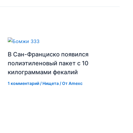
В Сан-Франциско появился
полиэтиленовый пакет с 10
килограммами фекалий
1 комментарий
/
Нищета
/ От
Amexc