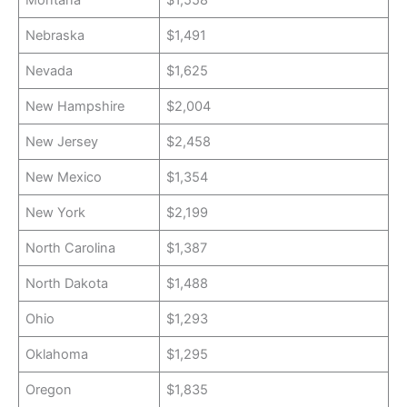
Montana
$1,558
Nebraska
$1,491
Nevada
$1,625
New Hampshire
$2,004
New Jersey
$2,458
New Mexico
$1,354
New York
$2,199
North Carolina
$1,387
North Dakota
$1,488
Ohio
$1,293
Oklahoma
$1,295
Oregon
$1,835