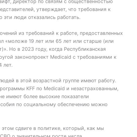
айфт, директор по связям с общественностью
едставителей, утверждает, что требования к
о эти люди отказались работать.
ючений из требований к работе, предоставленных
л «моложе 19 лет или 65 лет или старше (или
». Но в 2023 году, когда Республиканская
ругой законопроект Medicaid с требованиями к
 лет.
людей в этой возрастной группе имеют работу.
рограммы KFF по Medicaid и незастрахованным,
оне имеют более высокие показатели
Пособия по социальному обеспечению можно
этом сдвиге в политике, который, как мы
CBO о значительном росте числа