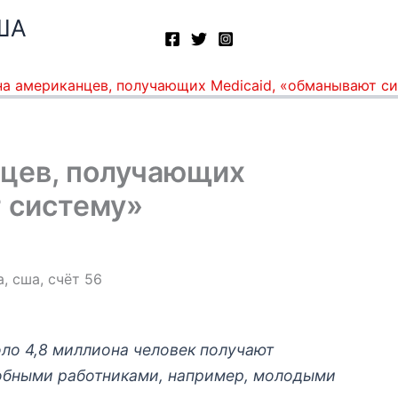
ША
на американцев, получающих Medicaid, «обманывают с
нцев, получающих
 систему»
оло 4,8 миллиона человек получают
собными работниками, например, молодыми