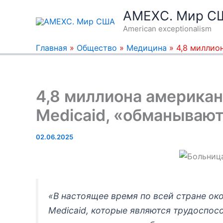
Перейти
AMEXC. Мир С
к
American exceptionalism
содержимому
Главная
»
Общество
»
Медицина
»
4,8 миллио
4,8 миллиона америка
Medicaid, «обманывают
02.06.2025
«В настоящее время по всей стране ок
Medicaid, которые являются трудоспо