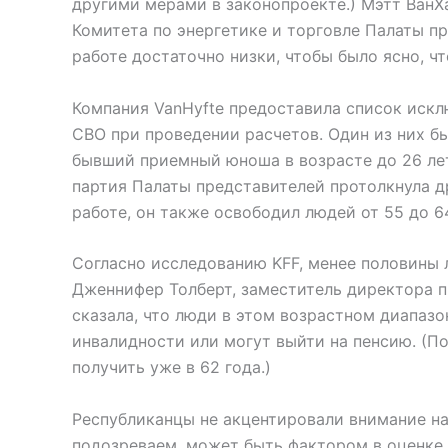
другими мерами в законопроекте.) Мэтт ВанХ
Комитета по энергетике и торговле Палаты пр
работе достаточно низки, чтобы было ясно, чт
Компания VanHyfte предоставила список искл
CBO при проведении расчетов. Один из них бы
бывший приемный юноша в возрасте до 26 лет)
партия Палаты представителей протолкнула д
работе, он также освободил людей от 55 до 64
Согласно исследованию KFF, менее половины 
Дженнифер Толберт, заместитель директора п
сказала, что люди в этом возрастном диапаз
инвалидности или могут выйти на пенсию. (
получить уже в 62 года.)
Республиканцы не акцентировали внимание на 
подозреваем, может быть фактором в оценке 