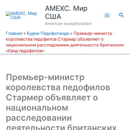
Перейти
AMEXC. Мир
к
Пои
США
содержимому
American exceptionalism
Главная
»
Будни Педофиленда
»
Премьер-министр
королевства педофилов Стармер объявляет о
национальном расследовании деятельности британских
«банд педофилов»
Премьер-министр
королевства педофилов
Стармер объявляет о
национальном
расследовании
деятельности британских