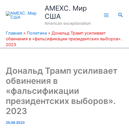
Перейти
AMEXC. Мир
к
Пои
США
содержимому
American exceptionalism
Главная
»
Политика
»
Дональд Трамп усиливает
обвинения в «фальсификации президентских выборов».
2023
Дональд Трамп усиливает
обвинения в
«фальсификации
президентских выборов».
2023
25.08.2023