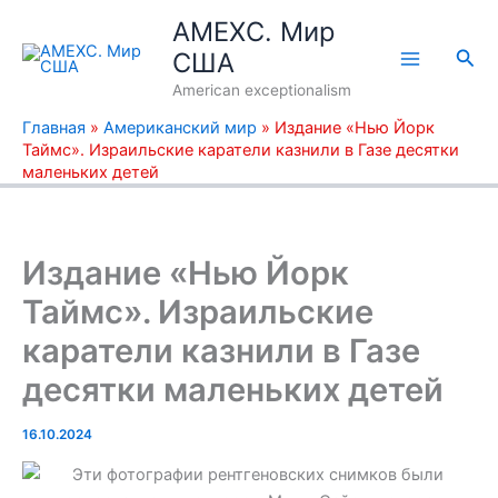
Перейти
AMEXC. Мир
к
Пои
США
содержимому
American exceptionalism
Главная
»
Американский мир
»
Издание «Нью Йорк
Таймс». Израильские каратели казнили в Газе десятки
маленьких детей
Издание «Нью Йорк
Таймс». Израильские
каратели казнили в Газе
десятки маленьких детей
16.10.2024