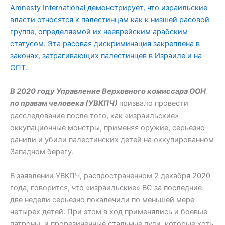
Amnesty International демонстрирует, что израильские
власти относятся к палестинцам как к низшей расовой
группе, определяемой их нееврейским арабским
статусом. Эта расовая дискриминация закреплена в
законах, затрагивающих палестинцев в Израиле и на
ОПТ.
В 2020 году Управление Верховного комиссара ООН
по правам человека (УВКПЧ)
призвало провести
расследование после того, как «израильские»
оккупационные монстры, применяя оружие, серьезно
ранили и убили палестинских детей на оккупированном
Западном берегу.
В заявлении УВКПЧ, распространенном 2 декабря 2020
года, говорится, что «израильские» ВС за последние
две недели серьезно покалечили по меньшей мере
четырех детей. При этом в ход применялись и боевые
патроны, и прорезиненные стальные пули, которые хоть