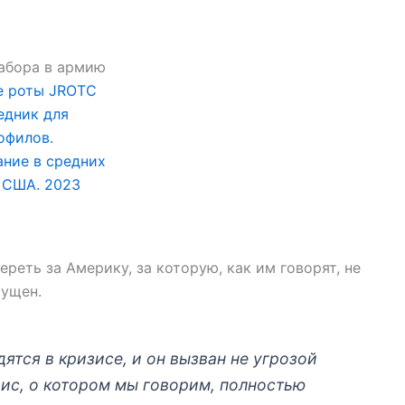
е роты JROTC
едник для
офилов.
ание в средних
 США. 2023
реть за Америку, за которую, как им говорят, не
мущен.
тся в кризисе, и он вызван не угрозой
зис, о котором мы говорим, полностью