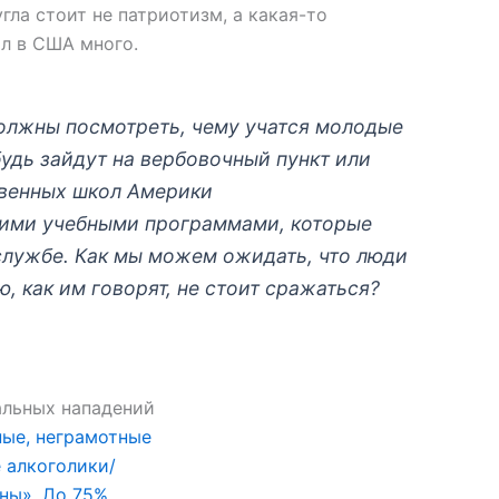
угла стоит не патриотизм, а какая-то
л в США много.
должны посмотреть, чему учатся молодые
удь зайдут на вербовочный пункт или
твенных школ Америки
кими учебными программами, которые
службе. Как мы можем ожидать, что люди
ю, как им говорят, не стоит сражаться?
ные, неграмотные
 алкоголики/
ны». До 75%