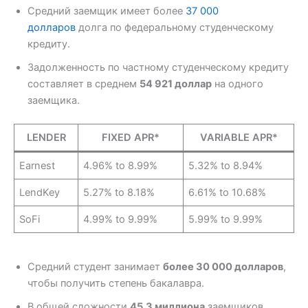
Средний заемщик имеет более
37 000
долларов
долга по федеральному студенческому
кредиту.
Задолженность по частному студенческому кредиту
составляет в среднем
54 921 доллар
на одного
заемщика.
LENDER
FIXED APR*
VARIABLE APR*
Earnest
4.96% to 8.99%
5.32% to 8.94%
LendKey
5.27% to 8.18%
6.61% to 10.68%
SoFi
4.99% to 9.99%
5.99% to 9.99%
Средний студент занимает
более 30 000 долларов
,
чтобы получить степень бакалавра.
В общей сложности
45,3 миллиона
заемщиков