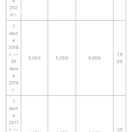
я
202
0 г.
1
июл
я
2018
г. —
7,6
5,05%
5,05%
6,60%
30
0%
июн
я
2019
г.
1
июл
я
2017
г. —
7,0