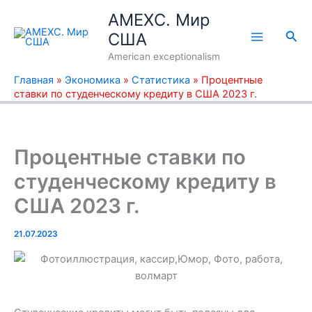
Перейти
AMEXC. Мир
к
Пои
США
содержимому
American exceptionalism
Главная
»
Экономика
»
Статистика
»
Процентные
ставки по студенческому кредиту в США 2023 г.
Процентные ставки по
студенческому кредиту в
США 2023 г.
21.07.2023