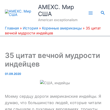
Перейти
AMEXC. Мир
к
Пои
США
содержимому
American exceptionalism
Главная
»
История
»
Коренные американцы
»
35 цитат
вечной мудрости индейцев
35 цитат вечной мудрости
индейцев
01.09.2020
Моему сердцу дороги американские индейцы. Я
думаю, что большинство людей, которые читали
или слышали о духовных верованиях, тронуты