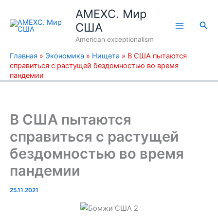
Перейти
AMEXC. Мир
к
Пои
США
содержимому
American exceptionalism
Главная
»
Экономика
»
Нищета
»
В США пытаются
справиться с растущей бездомностью во время
пандемии
В США пытаются
справиться с растущей
бездомностью во время
пандемии
25.11.2021