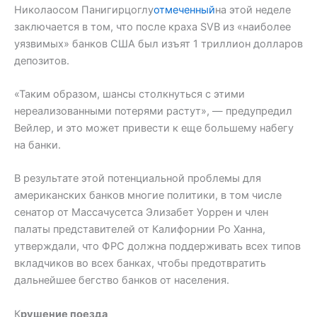
Николаосом Панигирцоглу
отмеченный
на этой неделе
заключается в том, что после краха SVB из «наиболее
уязвимых» банков США был изъят 1 триллион долларов
депозитов.
«Таким образом, шансы столкнуться с этими
нереализованными потерями растут», — предупредил
Вейлер, и это может привести к еще большему набегу
на банки.
В результате этой потенциальной проблемы для
американских банков многие политики, в том числе
сенатор от Массачусетса Элизабет Уоррен и член
палаты представителей от Калифорнии Ро Ханна,
утверждали, что ФРС должна поддерживать всех типов
вкладчиков во всех банках, чтобы предотвратить
дальнейшее бегство банков от населения.
К
рушение поезда