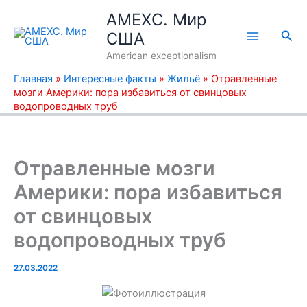
Перейти
AMEXC. Мир
к
Пои
США
содержимому
American exceptionalism
Главная
»
Интересные факты
»
Жильё
»
Отравленные
мозги Америки: пора избавиться от свинцовых
водопроводных труб
Отравленные мозги
Америки: пора избавиться
от свинцовых
водопроводных труб
27.03.2022