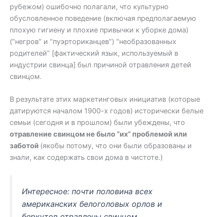
рубежом) ошибочно полагали, что культурно
обусловленное поведение (включая предполагаемую
плохую гигиену и плохие привычки к уборке дома)
(“негров” и “пуэрториканцев”) “необразованных
родителей” [фактический язык, используемый в
индустрии свинца] был причиной отравления детей
свинцом.
В результате этих маркетинговых инициатив (которые
датируются началом 1900-х годов) исторически белые
семьи (сегодня и в прошлом) были убеждены, что
отравление свинцом не было “их” проблемой или
заботой
(якобы потому, что они были образованы и
знали, как содержать свои дома в чистоте.)
Интересное: по
чти половина всех
американских белоголовых орлов и
беркутов отравлены свинцом.