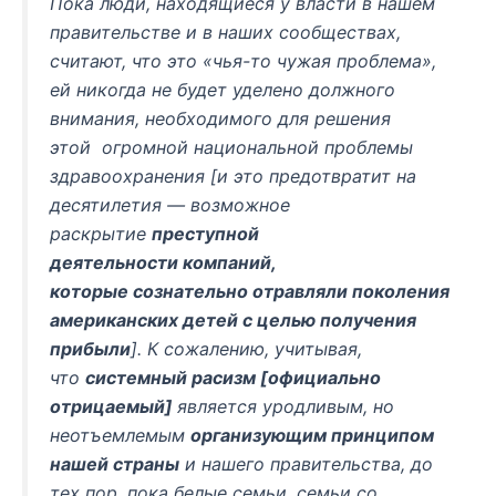
Пока люди, находящиеся у власти в нашем
правительстве и в наших сообществах,
считают, что это «чья-то
чужая
проблема»,
ей никогда не будет уделено должного
внимания, необходимого для решения
этой
огромной
национальной проблемы
здравоохранения [и это предотвратит на
десятилетия — возможное
раскрытие
преступной
деятельности
компаний,
которые
сознательно отравляли поколения
американских детей с целью получения
прибыли
]. К сожалению, учитывая,
что
системный расизм
[официально
отрицаемый]
является уродливым, но
неотъемлемым
организующим принципом
нашей страны
и нашего правительства, до
тех пор, пока
белые семьи, семьи со